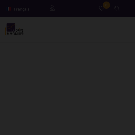
0
Français
English
Locataires
Propriétaires
Syndic / Co-propriétaires