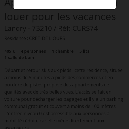
Appartement
2 pièces
à
louer pour les vacances
Landry
- 73210
/ Réf: CURS74
Résidence : CRET DE L OURS
405 €
4
personnes
1
chambre
5
lits
1
salle de bain
Départ et retour skis aux pieds : cette résidence, située
à moins de 5 minutes à pieds des commerces et en
bordure de pistes propose des appartements de
qualités avec de très belles vues. L'accès se fait en
voiture pour décharger les bagages et il y a un parking
communal gratuit et couvert à moins de 100 mètres.
L'entrée niveau 0 est accessible aux personnes à
mobilité réduite car elle mène directement aux
ascenseurs.