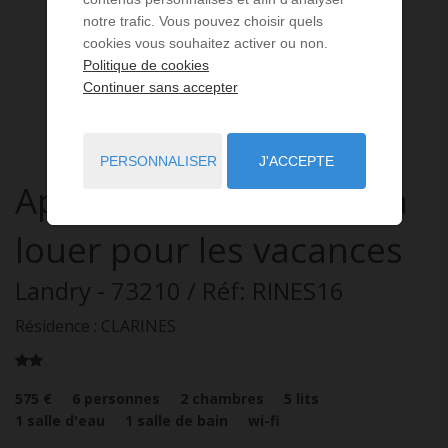
notre trafic. Vous pouvez choisir quels
cookies vous souhaitez activer ou non.
Politique de cookies
Continuer sans accepter
PERSONNALISER
J'ACCEPTE
Appartement
3 pièces
à
louer pour les vacances
Landry
- 73210
/ Réf: RINES16
Résidence : CLARINES
575 €
6
personnes
2
chambres
5
lits
1
salle d'eau
1
salle de bain
wi-fi