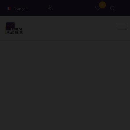
0
Français
English
Locataires
Propriétaires
Syndic / Co-propriétaires