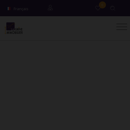
0
Français
English
Locataires
Propriétaires
Syndic / Co-propriétaires