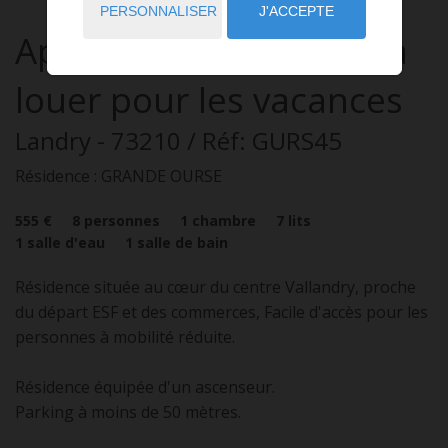
PERSONNALISER
J'ACCEPTE
Appartement
3 pièces
à
louer pour les vacances
Landry
- 73210
/ Réf: GURS45
Résidence : GRANDE OURSE
555 €
8
personnes
1
chambre
7
lits
1
salle d'eau
1
salle de bain
Résidence située au cœur du centre Vallandry, proche
du départ ESF et des commerces, Facile d'accès pour les
personnes à mobilité réduite.
Résidence équipée d'un ascenseur.
Parking à moins de 50 mètres.