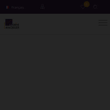
0
Français
English
Locataires
Propriétaires
Syndic / Co-propriétaires