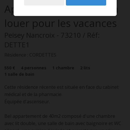
Appartement
2 pièces
à
louer pour les vacances
Peisey Nancroix
- 73210
/ Réf:
DETTE1
Résidence : CORDETTES
550 €
4
personnes
1
chambre
2
lits
1
salle de bain
Cette résidence récente est située en face du cabinet
médical et de la pharmacie.
Équipée d'ascenseur.
Bel appartement de 40m2 composé d'une chambre
avec lit double, une salle de bain avec baignoire et WC