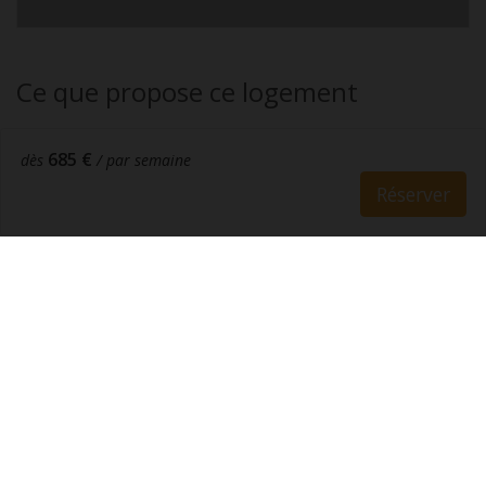
Ce que propose ce logement
Services et autres
685 €
dès
/ par semaine
Animaux non acceptés
Réserver
Divertissement
Télévision
Chambre et linge
Lave linge
Cuisine et salle à manger