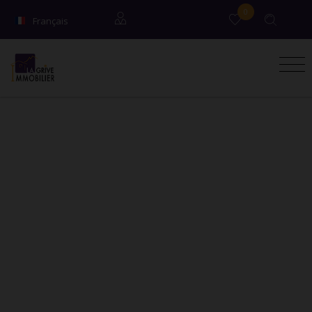
0
Français
English
Locataires
Propriétaires
Syndic / Co-propriétaires