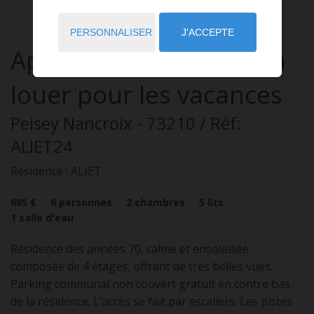
PERSONNALISER
J'ACCEPTE
Appartement
3 pièces
à
louer pour les vacances
Peisey Nancroix
- 73210
/ Réf:
ALIET24
Résidence : ALIET
685 €
6
personnes
2
chambres
5
lits
1
salle d'eau
Résidence des années 70, calme et ensoleillée
composée de 4 étages, offrant de très belles vues.
Parking communal non couvert gratuit en contre bas
de la résidence. L'accès se fait par escaliers. Les pistes