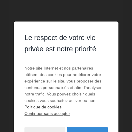
Le respect de votre vie
privée est notre priorité
Notre site Internet et nos partenaires
utilisent des cookies pour améliorer votre
expérience sur le site, vous proposer des
contenus personnalisés et afin d’analyser
LOCATION VACANCES
notre trafic. Vous pouvez choisir quels
cookies vous souhaitez activer ou non.
Appartement Peisey Nancroix
Politique de cookies
Continuer sans accepter
4
personnes
1
chambre
2
lits
1
salle de bain
Cette résidence récente est située en face du
cabinet médical et de la pharmacie. Équipée