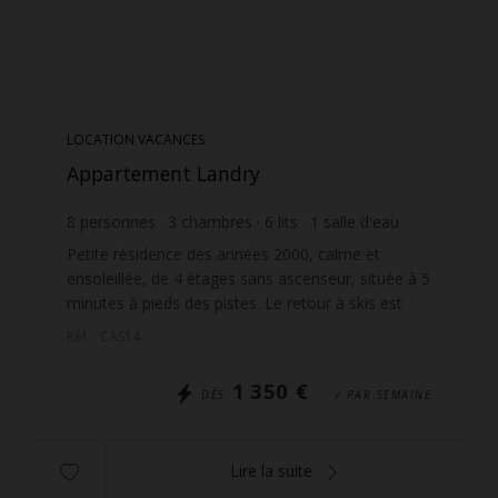
LOCATION VACANCES
Appartement Landry
8
personnes
3
chambres
6
lits
1
salle d'eau
1
salle de bain
wi-fi
Petite résidence des années 2000, calme et
ensoleillée, de 4 étages sans ascenseur, située à 5
minutes à pieds des pistes. Le retour à skis est
possible pour les skieurs confirmés et il y a des
Réf. : CAS14
places...
1 350 €
DÈS
/ PAR SEMAINE
Lire la suite