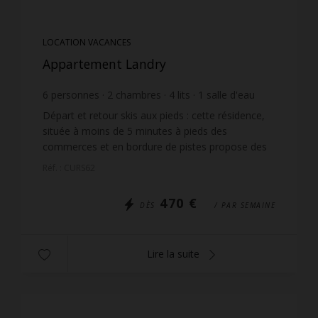
LOCATION VACANCES
Appartement Landry
6
personnes
2
chambres
4
lits
1
salle d'eau
wi-fi
Départ et retour skis aux pieds : cette résidence,
située à moins de 5 minutes à pieds des
commerces et en bordure de pistes propose des
appartements de qualités avec de très belles vues.
Réf. : CURS62
L'accès se ...
470 €
DÈS
/ PAR SEMAINE
Lire la suite