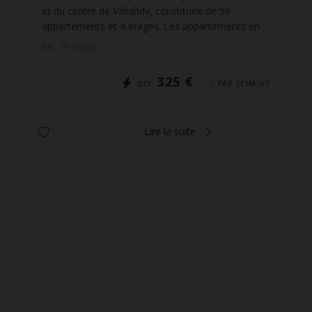
et du centre de Vallandy, constituée de 56
appartements et 4 étages. Les appartements en
étages et exposés ouest jouissent d'une très belle
Réf. : PURSII38
vue dégagé...
325 €
DÈS
/ PAR SEMAINE
Lire la suite