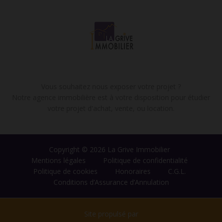
Vous souhaitez nous exposer votre projet ?
Notre agence immobilière est à votre disposition pour étudier
votre projet d'achat, vente, ou location.
Copyright © 2026 La Grive Immobilier
Mentions légales
Politique de confidentialité
Politique de cookies
Honoraires
C.G.L.
Conditions d’Assurance d’Annulation
Site propulsé par