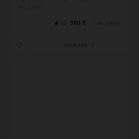
étages et exposés ouest jouissent d'une très belle
Réf. : PURSI51
vue dégagé...
380 €
DÈS
/ PAR SEMAINE
Lire la suite