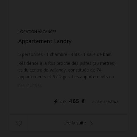
LOCATION VACANCES
Appartement Landry
5
personnes
1
chambre
4
lits
1
salle de bain
Résidence à la fois proche des pistes (30 mètres)
et du centre de Vallandy, constituée de 74
appartements et 5 étages. Les appartements en
étages et exposés ouest jouissent d'une très belle
Réf. : PURSI64
vue dégagé...
465 €
DÈS
/ PAR SEMAINE
Lire la suite