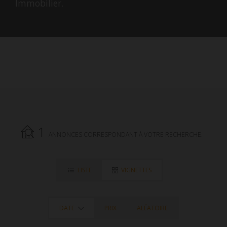
Immobilier.
1
ANNONCES CORRESPONDANT À VOTRE RECHERCHE.
LISTE
VIGNETTES
DATE
PRIX
ALÉATOIRE