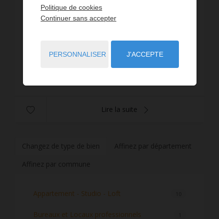
Politique de cookies
La Grive Immobilier vous présente, au coeur de la
Continuer sans accepter
ville, ce local commercial de 101 m2 environ.Il se
compose d'une boutique de 45 m2 environ avec
vitrine donnant sur la rue principale, d'une arrière
Réf. : 413-RICHERMOZ
PERSONNALISER
J'ACCEPTE
b...
175 000 €
Lire la suite
Changez de type de bien
Affinez par département
Affinez par commune
Appartement - Studio - Loft
10
Bureaux et Locaux professionnels
1