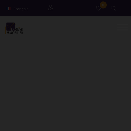
0
Français
English
Locataires
Propriétaires
Syndic / Co-propriétaires