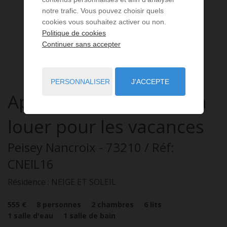
notre trafic. Vous pouvez choisir quels
cookies vous souhaitez activer ou non.
Politique de cookies
Continuer sans accepter
PERSONNALISER
J'ACCEPTE
Appartement
3 pièces
à
louer pour les vacances
Peisey Nancroix
- 73210
/ Réf:
CNEIL16
Résidence : NEIGE ET SOLEIL
555 €
8
personnes
2
chambres
6
lits
1
salle d'eau
1
salle de bain