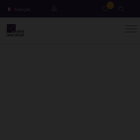
0
Français
English
Locataires
Propriétaires
Syndic / Co-propriétaires