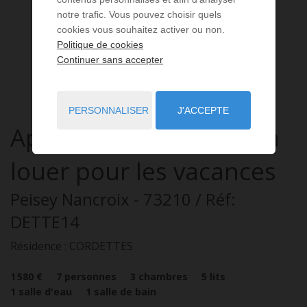
notre trafic. Vous pouvez choisir quels
cookies vous souhaitez activer ou non.
Politique de cookies
Continuer sans accepter
PERSONNALISER
J'ACCEPTE
Appartement
4 pièces
à
louer pour les vacances
Peisey Nancroix
- 73210
/ Réf:
DETTE14
Résidence : CORDETTES
1 580 €
7
personnes
3
chambres
5
lits
1
salle d'eau
1
salle de bain