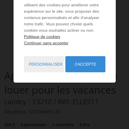
utilisent des cookies pour améliorer votre
expérience sur le site, vous proposer des
contenus personnalisés et afin d’analyser
notre trafic. Vous pouvez choisir quels
cookies vous souhaitez activer ou non.
Politique de cookies
Continuer sans accepter
PERSONNALISER
J'ACCEPTE
Appartement
3 pièces
à
louer pour les vacances
Landry
- 73210
/ Réf: ELLES11
Résidence : SOLDANELLES
550 €
6
personnes
1
chambre
6
lits