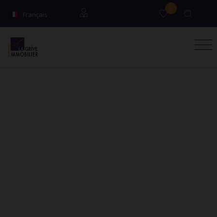
0
Français
English
Locataires
Propriétaires
Syndic / Co-propriétaires