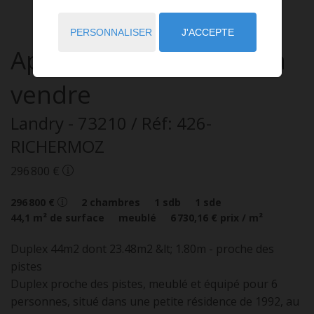
PERSONNALISER
J'ACCEPTE
Appartement
3 pièces
à
vendre
Landry
- 73210
/ Réf: 426-
RICHERMOZ
296 800 €
296 800 €
2
chambres
1
sdb
1
sde
44,1
m² de surface
meublé
6 730,16 €
prix / m²
Duplex 44m2 dont 23.48m2 &lt; 1.80m - proche des
pistes
Duplex proche des pistes, meublé et équipé pour 6
personnes, situé dans une petite résidence de 1992, au