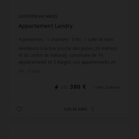
LOCATION VACANCES
Appartement Landry
4
personnes
1
chambre
3
lits
1
salle de bain
Résidence à la fois proche des pistes (30 mètres)
et du centre de Vallandy, constituée de 74
appartements et 5 étages. Les appartements en
étages et exposés ouest jouissent d'une très belle
Réf. : PURSI6
vue dégagé...
380 €
DÈS
/ PAR SEMAINE
Lire la suite