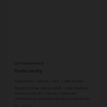
LOCATION VACANCES
Studio Landry
4
personnes
2
pièces
3
lits
1
salle de bain
Départ et retour skis aux pieds : cette résidence,
située à moins de 5 minutes à pieds des
commerces et en bordure de pistes propose des
appartements de qualités avec de très belles vues.
Réf. : CURS15