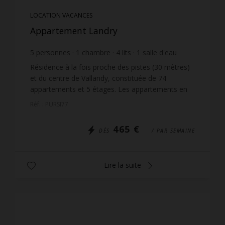
LOCATION VACANCES
Appartement Landry
5
personnes
1
chambre
4
lits
1
salle d'eau
1
salle de bain
Résidence à la fois proche des pistes (30 mètres)
et du centre de Vallandy, constituée de 74
appartements et 5 étages. Les appartements en
étages et exposés ouest jouissent d'une très belle
Réf. : PURSI77
vue dégagé...
465 €
DÈS
/ PAR SEMAINE
Lire la suite