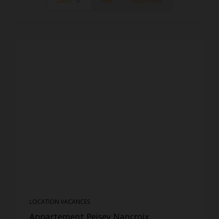
DATE
PRIX
ALÉATOIRE
LOCATION VACANCES
Appartement Peisey Nancroix