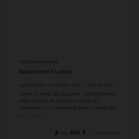
LOCATION VACANCES
Appartement Landry
4
personnes
1
chambre
5
lits
1
salle de bain
Départ et retour skis aux pieds : cette résidence,
située à moins de 5 minutes à pieds des
commerces et en bordure de pistes propose des
appartements de qualités avec de très belles vues.
Réf. : CURS73
L'accès se ...
405 €
DÈS
/ PAR SEMAINE