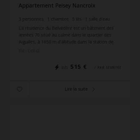
Appartement Peisey Nancroix
5
personnes
1
chambre
5
lits
1
salle d'eau
La résidence du Belvédère est un bâtiment des
années 70 situé au calme dans le quartier des
Aiguilles, à 1650 m d'altitude dans la station de
Plan-Peisey. Les logements sont panoramiques et
Réf. : DER42
donnent du...
515 €
DÈS
/ PAR SEMAINE
Lire la suite