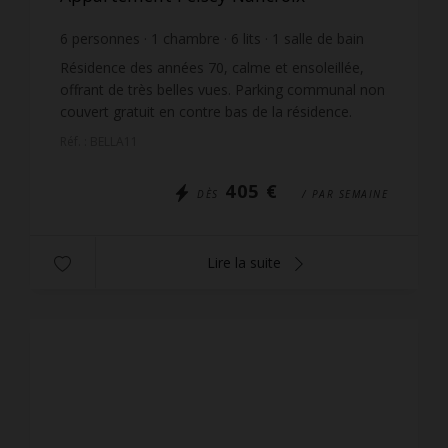
6
personnes
1
chambre
6
lits
1
salle de bain
Résidence des années 70, calme et ensoleillée,
offrant de très belles vues. Parking communal non
couvert gratuit en contre bas de la résidence.
L'accès se fait par des escaliers. Les pistes se
Réf. : BELLA11
trouven...
405 €
DÈS
/ PAR SEMAINE
Lire la suite