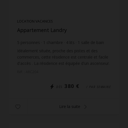
LOCATION VACANCES
Appartement Landry
5
personnes
1
chambre
4
lits
1
salle de bain
wi-fi
Idéalement située, proche des pistes et des
commerces, cette résidence est centrale et facile
d'accès . La résidence est équipée d'un ascenseur.
La sortie ski est deux étages et demi au dessus de
Réf. : ARC204
...
380 €
DÈS
/ PAR SEMAINE
Lire la suite