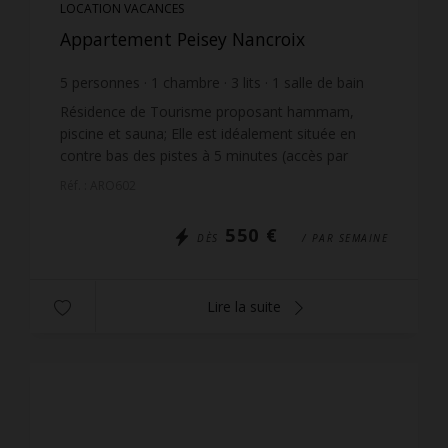
LOCATION VACANCES
Appartement Peisey Nancroix
5
personnes
1
chambre
3
lits
1
salle de bain
Résidence de Tourisme proposant hammam,
piscine et sauna; Elle est idéalement située en
contre bas des pistes à 5 minutes (accès par
escaliers) du rassemblement ESF, du Vanoise
Réf. : ARO602
Express et du télésiè...
550 €
DÈS
/ PAR SEMAINE
Lire la suite