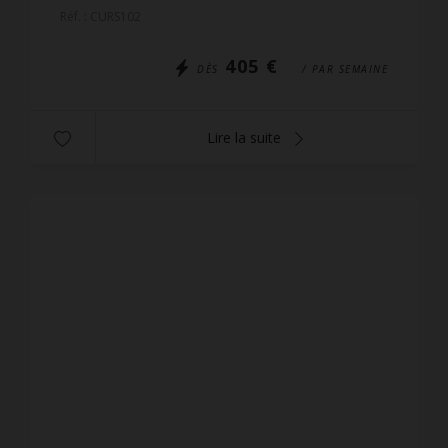
appartements de qualités avec de très belles vues.
Réf. : CURS102
L'accès se ...
405 €
DÈS
/ PAR SEMAINE
Lire la suite