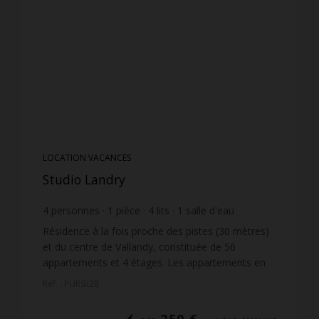
LOCATION VACANCES
Studio Landry
4
personnes
1
pièce
4
lits
1
salle d'eau
Résidence à la fois proche des pistes (30 mètres)
et du centre de Vallandy, constituée de 56
appartements et 4 étages. Les appartements en
étages et exposés ouest jouissent d'une très belle
Réf. : PURSII28
vue dégagé...
250 €