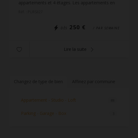
appartements et 4 étages. Les appartements en
étages et exposés ouest jouissent d'une très belle
Réf. : PURSII27
vue dégagé...
250 €
DÈS
/ PAR SEMAINE
Lire la suite
Changez de type de bien
Affinez par commune
Appartement - Studio - Loft
88
Parking - Garage - Box
3