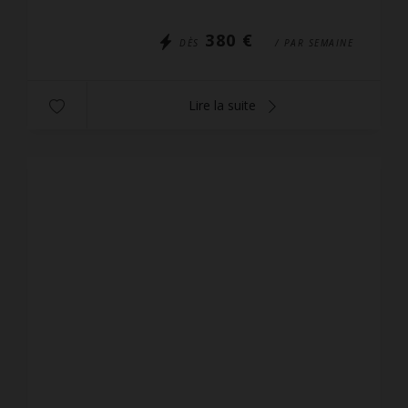
L'accès se ...
380 €
DÈS
/ PAR SEMAINE
Lire la suite