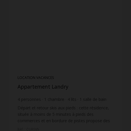
LOCATION VACANCES
Appartement Landry
4
personnes
1
chambre
4
lits
1
salle de bain
Départ et retour skis aux pieds : cette résidence,
située à moins de 5 minutes à pieds des
commerces et en bordure de pistes propose des
appartements de qualités avec de très belles vues.
Réf. : CURS95