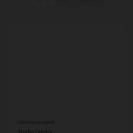
DATE
PRIX
ALÉATOIRE
LOCATION VACANCES
Studio Landry