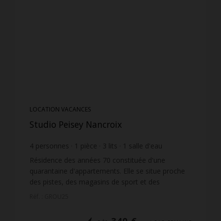
LOCATION VACANCES
Studio Peisey Nancroix
4
personnes
1
pièce
3
lits
1
salle d'eau
Résidence des années 70 constituée d'une
quarantaine d'appartements. Elle se situe proche
des pistes, des magasins de sport et des
supérettes. L'entrée principale se trouve au niveau
Réf. : GROU25
3 et il n'y a pas...
340 €