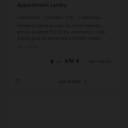
Appartement Landry
6
personnes
1
chambre
5
lits
1
salle d'eau
1
salle de bain
Résidence située au cœur du centre Vallandry,
proche du départ ESF et des commerces, Facile
d'accès pour les personnes à mobilité réduite.
Résidence équipée d'un ascenseur. Parking à
Réf. : GURS43
moins de 50 ...
470 €
DÈS
/ PAR SEMAINE
Lire la suite