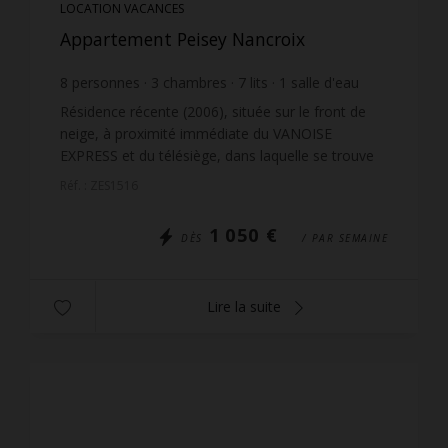
LOCATION VACANCES
Appartement Peisey Nancroix
8
personnes
3
chambres
7
lits
1
salle d'eau
1
salle de bain
wi-fi
Résidence récente (2006), située sur le front de
neige, à proximité immédiate du VANOISE
EXPRESS et du télésiège, dans laquelle se trouve
l'ESF et la garderie. Idéale pour les familles avec
Réf. : ZES1516
enfants en...
1 050 €
DÈS
/ PAR SEMAINE
Lire la suite