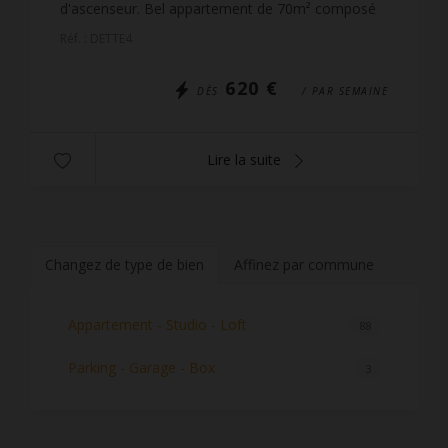
d'ascenseur. Bel appartement de 70m² composé
d'une première chambre avec un ensemble de lits
Réf. : DETTE4
superposés, ...
620 €
DÈS
/ PAR SEMAINE
Lire la suite
Changez de type de bien
Affinez par commune
Appartement - Studio - Loft
88
Parking - Garage - Box
3