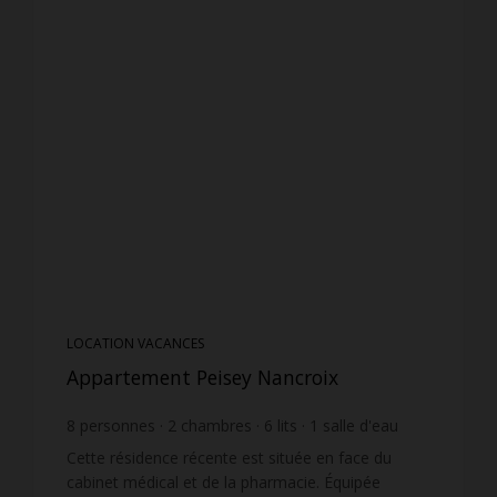
LOCATION VACANCES
Appartement Peisey Nancroix
8
personnes
2
chambres
6
lits
1
salle d'eau
1
salle de bain
wi-fi
Cette résidence récente est située en face du
cabinet médical et de la pharmacie. Équipée