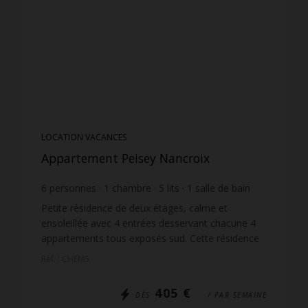
LOCATION VACANCES
Appartement Peisey Nancroix
6
personnes
1
chambre
5
lits
1
salle de bain
Petite résidence de deux étages, calme et
ensoleillée avec 4 entrées desservant chacune 4
appartements tous exposés sud. Cette résidence
est située en contre bas des pistes, du télésiège et
Réf. : CHEM5
du VANOISE...
405 €
DÈS
/ PAR SEMAINE