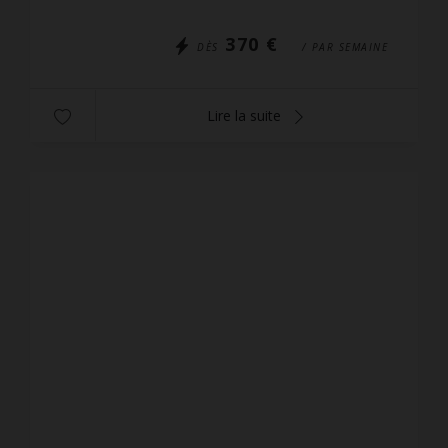
L'accès se ...
370 €
DÈS
/ PAR SEMAINE
Lire la suite