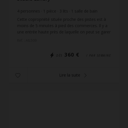
4
personnes
1
pièce
3
lits
1
salle de bain
Cette copropriété située proche des pistes est à
moins de 5 minutes à pied des commerces. Il y a
une entrée haute près de laquelle on peut se garer
pour décharger les bagages et une entrée basse
Réf. : AIL509
qui p...
360 €
DÈS
/ PAR SEMAINE
Lire la suite