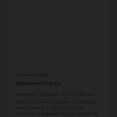
LOCATION VACANCES
Appartement Landry
6
personnes
2
chambres
4
lits
1
salle d'eau
wi-fi
Départ et retour skis aux pieds : cette résidence,
située à moins de 5 minutes à pieds des
commerces et en bordure de pistes propose des