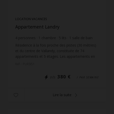
LOCATION VACANCES
Appartement Landry
4
personnes
1
chambre
5
lits
1
salle de bain
Résidence à la fois proche des pistes (30 mètres)
et du centre de Vallandy, constituée de 74
appartements et 5 étages. Les appartements en
étages et exposés ouest jouissent d'une très belle
Réf. : PURSI51
vue dégagé...
380 €
DÈS
/ PAR SEMAINE
Lire la suite