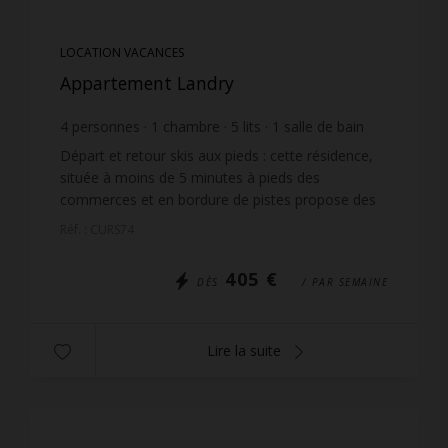
LOCATION VACANCES
Appartement Landry
4
personnes
1
chambre
5
lits
1
salle de bain
Départ et retour skis aux pieds : cette résidence,
située à moins de 5 minutes à pieds des
commerces et en bordure de pistes propose des
appartements de qualités avec de très belles vues.
Réf. : CURS74
L'accès se ...
405 €
DÈS
/ PAR SEMAINE
Lire la suite