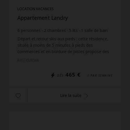
LOCATION VACANCES
Appartement Landry
6
personnes
2
chambres
5
lits
1
salle de bain
Départ et retour skis aux pieds : cette résidence,
située à moins de 5 minutes à pieds des
commerces et en bordure de pistes propose des
appartements de qualités avec de très belles vues.
Réf. : CURS66
L'accès se ...
465 €
DÈS
/ PAR SEMAINE
Lire la suite