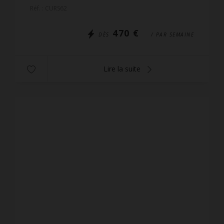
appartements de qualités avec de très belles vues.
Réf. : CURS62
L'accès se ...
470 €
DÈS
/ PAR SEMAINE
Lire la suite