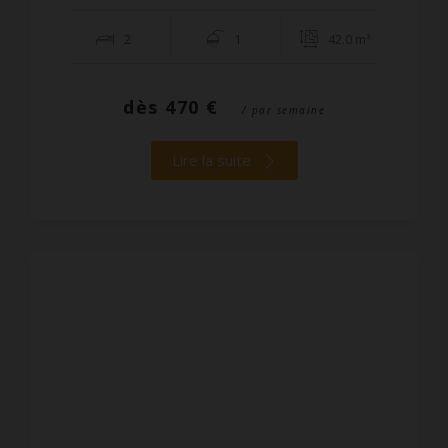
2
1
42.0 m²
dès
470 €
/ par semaine
Lire la suite