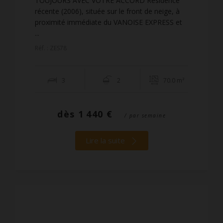
TOUJOURS AVEC VOTRE ACCORD Résidence
récente (2006), située sur le front de neige, à
proximité immédiate du VANOISE EXPRESS et
...
Réf. : ZES78
3
2
70.0 m²
dès
1 440 €
/ par semaine
Lire la suite