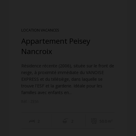
LOCATION VACANCES
Appartement Peisey
Nancroix
Résidence récente (2006), située sur le front de
neige, à proximité immédiate du VANOISE
EXPRESS et du télésiège, dans laquelle se
trouve l'ESF et la garderie. Idéale pour les
familles avec enfants en...
Réf. : ZES6
2
2
50.0 m²