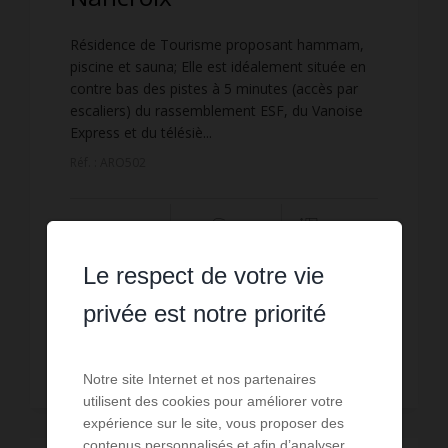
Résidence de Tourisme proposant hammam,
piscine et sauna; Elle est idéalement située en
contre bas des pistes à 5 minutes (accès par
escaliers) du rassemblement ESF, du Vanoise
Express et du télésiè...
Réf. : ARO502
1
1
32.0 m²
Le respect de votre vie
dès
550 €
/ par semaine
privée est notre priorité
Lire la suite
Notre site Internet et nos partenaires
utilisent des cookies pour améliorer votre
expérience sur le site, vous proposer des
contenus personnalisés et afin d’analyser