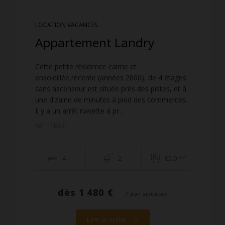
LOCATION VACANCES
Appartement Landry
Cette petite résidence calme et
ensoleillée,récente (années 2000), de 4 étages
sans ascenseur est située près des pistes, et à
une dizaine de minutes à pied des commerces.
Il y a un arrêt navette à pr...
Réf. : TRAS1
4
2
85.0 m²
dès
1 480 €
/ par semaine
Lire la suite