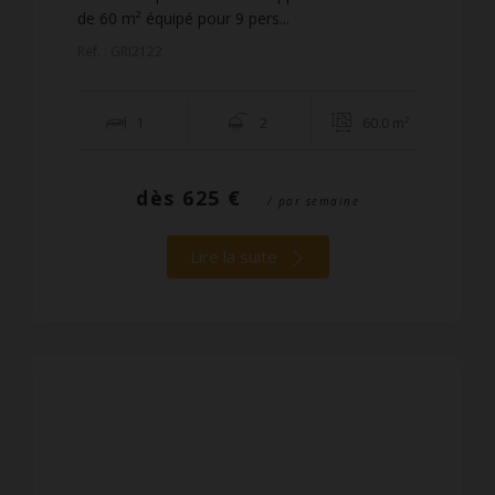
de 60 m² équipé pour 9 pers...
Réf. : GRI2122
1
2
60.0 m²
dès
625 €
/ par semaine
Lire la suite