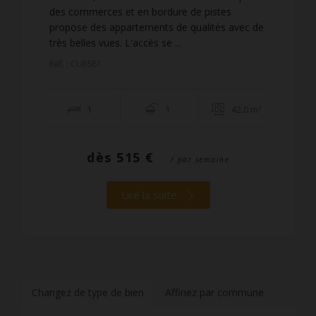
des commerces et en bordure de pistes
propose des appartements de qualités avec de
très belles vues. L'accès se ...
Réf. : CURS61
1
1
42.0 m²
dès
515 €
/ par semaine
Lire la suite
Changez de type de bien
Affinez par commune