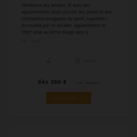
Résidence des années 70 avec des
appartements situés proche des pistes et des
commerces (magasins de sport, supérette).
Accessible par un escalier. Appartement de
25m² situé au 6ème étage sans a...
Réf. : GRI62
1
24.0 m²
dès
360 €
/ par semaine
Lire la suite