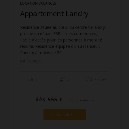
LOCATION VACANCES
Appartement Landry
Résidence située au cœur du centre Vallandry,
proche du départ ESF et des commerces,
Facile d'accès pour les personnes à mobilité
réduite. Résidence équipée d'un ascenseur.
Parking à moins de 50 ...
Réf. : GURS45
1
2
50.2 m²
dès
555 €
/ par semaine
Lire la suite