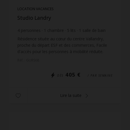
LOCATION VACANCES
Studio Landry
4
personnes
1
chambre
5
lits
1
salle de bain
wi-fi
Résidence située au cœur du centre Vallandry,
proche du départ ESF et des commerces, Facile
d'accès pour les personnes à mobilité réduite.
Résidence équipée d'un ascenseur. Parking à
Réf. : GURS68
moins de 50 ...
405 €
DÈS
/ PAR SEMAINE
Lire la suite