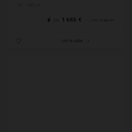
la résidence. Les appartements orientés Sud sont
Réf. : CRIS106
très ensoleillés e...
1 665 €
DÈS
/ PAR SEMAINE
Lire la suite