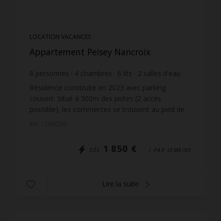
LOCATION VACANCES
Appartement Peisey Nancroix
8
personnes
4
chambres
6
lits
2
salles d'eau
Résidence construite en 2023 avec parking
couvert. Situé à 300m des pistes (2 accès
possible), les commerces se trouvent au pied de
la résidence. les appartements orientées Sud sont
Réf. : CRIS206
très ensoleillé e...
1 850 €
DÈS
/ PAR SEMAINE
Lire la suite