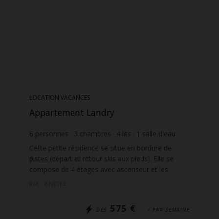
LOCATION VACANCES
Appartement Landry
6
personnes
3
chambres
4
lits
1
salle d'eau
1
salle de bain
Cette petite résidence se situe en bordure de
pistes (départ et retour skis aux pieds). Elle se
compose de 4 étages avec ascenseur et les
appartements offrent de très belles vues pistes.
Réf. : RINES13
Un chemin pié...
575 €
DÈS
/ PAR SEMAINE