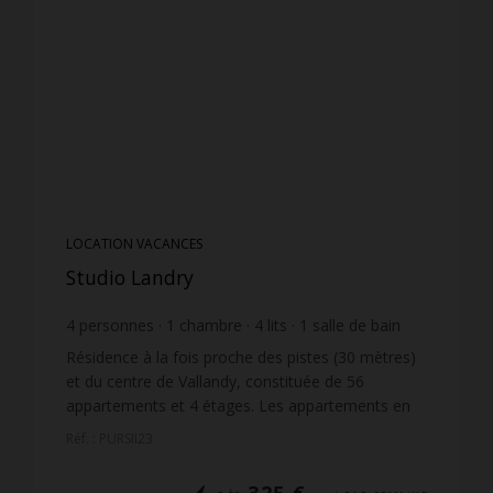
LOCATION VACANCES
Studio Landry
4
personnes
1
chambre
4
lits
1
salle de bain
Résidence à la fois proche des pistes (30 mètres)
et du centre de Vallandy, constituée de 56
appartements et 4 étages. Les appartements en
étages et exposés ouest jouissent d'une très belle
Réf. : PURSII23
vue dégagé...
325 €