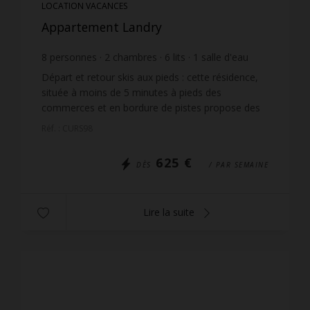
LOCATION VACANCES
Appartement Landry
8
personnes
2
chambres
6
lits
1
salle d'eau
1
salle de bain
Départ et retour skis aux pieds : cette résidence,
située à moins de 5 minutes à pieds des
commerces et en bordure de pistes propose des
appartements de qualités avec de très belles vues.
Réf. : CURS98
L'accès se ...
625 €
DÈS
/ PAR SEMAINE
Lire la suite