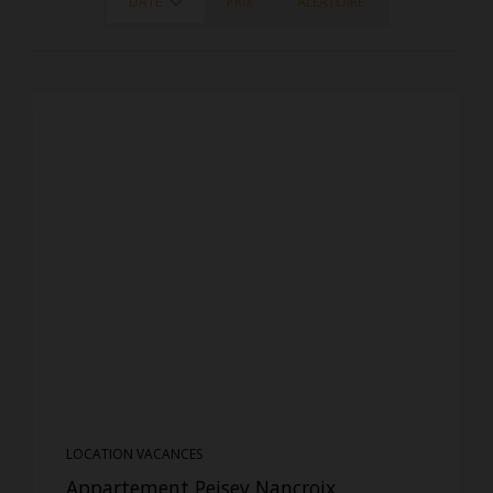
DATE
PRIX
ALÉATOIRE
LOCATION VACANCES
Appartement Peisey Nancroix