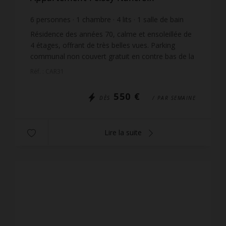
6
personnes
1
chambre
4
lits
1
salle de bain
Résidence des années 70, calme et ensoleillée de
4 étages, offrant de très belles vues. Parking
communal non couvert gratuit en contre bas de la
résidence. L'accès se fait par des escaliers. Les
Réf. : CAR31
pist...
550 €
DÈS
/ PAR SEMAINE
Lire la suite