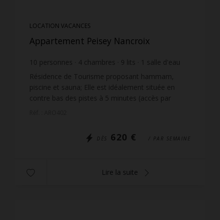
LOCATION VACANCES
Appartement Peisey Nancroix
10
personnes
4
chambres
9
lits
1
salle d'eau
1
salle de bain
Résidence de Tourisme proposant hammam,
piscine et sauna; Elle est idéalement située en
contre bas des pistes à 5 minutes (accès par
escaliers) du rassemblement ESF, du Vanoise
Réf. : ARO402
Express et du télésiè...
620 €
DÈS
/ PAR SEMAINE
Lire la suite