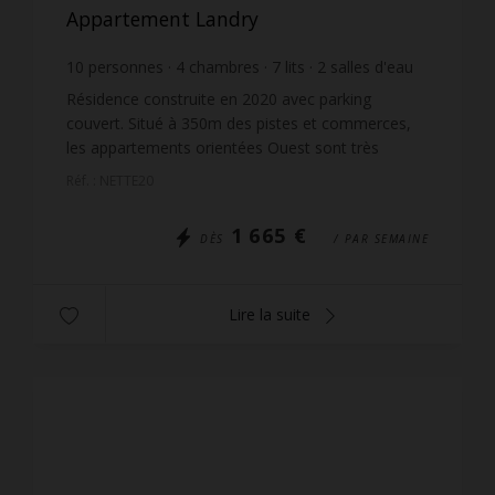
Appartement Landry
10
personnes
4
chambres
7
lits
2
salles d'eau
1
salle de bain
Résidence construite en 2020 avec parking
couvert. Situé à 350m des pistes et commerces,
les appartements orientées Ouest sont très
ensoleillé et bénéficie d'une très belle vue sur la
Réf. : NETTE20
vallée. Réside...
1 665 €
DÈS
/ PAR SEMAINE
Lire la suite