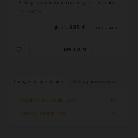
Parking communal non couvert gratuit en contre
bas de la résidence. L'accès se fait par escaliers.
Réf. : ALIET24
Les ...
685 €
DÈS
/ PAR SEMAINE
Lire la suite
Changez de type de bien
Affinez par commune
Appartement - Studio - Loft
88
Parking - Garage - Box
3