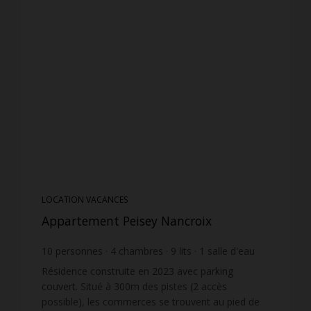
LOCATION VACANCES
Appartement Peisey Nancroix
10
personnes
4
chambres
9
lits
1
salle d'eau
1
salle de bain
wi-fi
Résidence construite en 2023 avec parking
couvert. Situé à 300m des pistes (2 accès
possible), les commerces se trouvent au pied de