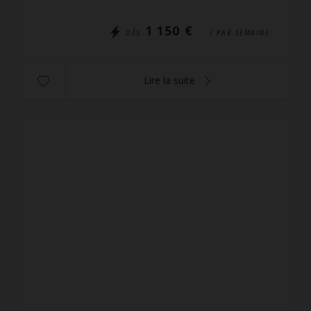
très ensoleillés ...
1 150 €
DÈS
/ PAR SEMAINE
Lire la suite