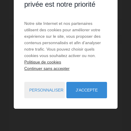
privée est notre priorité
1 050 €
DÈS
/ PAR SEMAINE
Notre site Internet et nos partenaires
Lire la suite
utilisent des cookies pour améliorer votre
expérience sur le site, vous proposer des
contenus personnalisés et afin d’analyser
notre trafic. Vous pouvez choisir quels
cookies vous souhaitez activer ou non.
Politique de cookies
Continuer sans accepter
PERSONNALISER
J'ACCEPTE