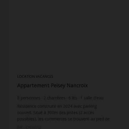
LOCATION VACANCES
Appartement Peisey Nancroix
8
personnes
2
chambres
6
lits
1
salle d'eau
1
salle de bain
wi-fi
Résidence construite en 2024 avec parking
couvert. Situé à 300m des pistes (2 accès
possibles), les commerces se trouvent au pied de
la résidence. Les appartements orientés Sud sont
Réf. : CRISB102