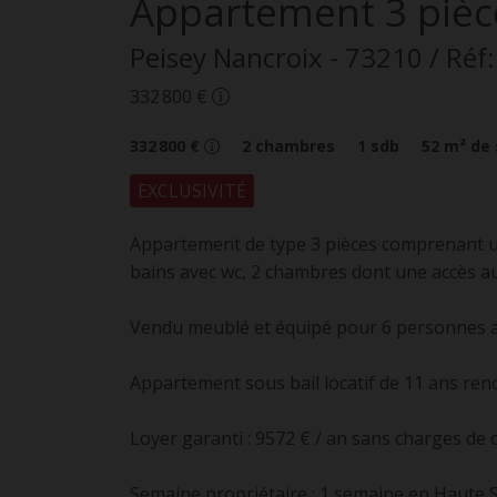
Appartement
3 pièc
Peisey Nancroix
- 73210
/ Ré
332 800 €
332 800 €
2
chambres
1
sdb
52
m² de 
EXCLUSIVITÉ
Appartement de type 3 pièces comprenant un 
bains avec wc, 2 chambres dont une accès a
Vendu meublé et équipé pour 6 personnes av
Appartement sous bail locatif de 11 ans ren
Loyer garanti : 9572 € / an sans charges de
Semaine propriétaire : 1 semaine en Haute