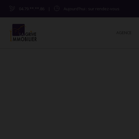
04.79.**.**.86
|
Aujourd'hui
: sur rendez-vous
AGENCE