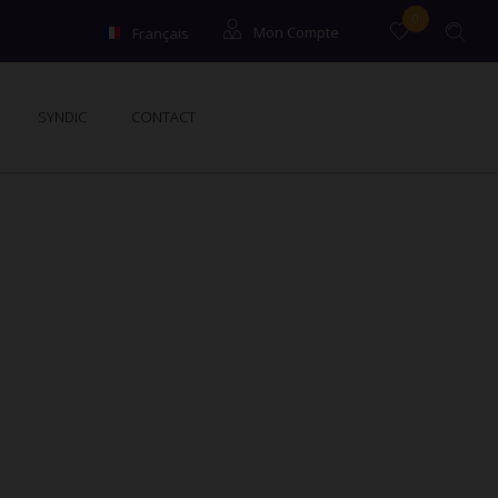
0
Français
Mon Compte
English
Locataires
SYNDIC
CONTACT
Propriétaires
Syndic / Co-propriétaires