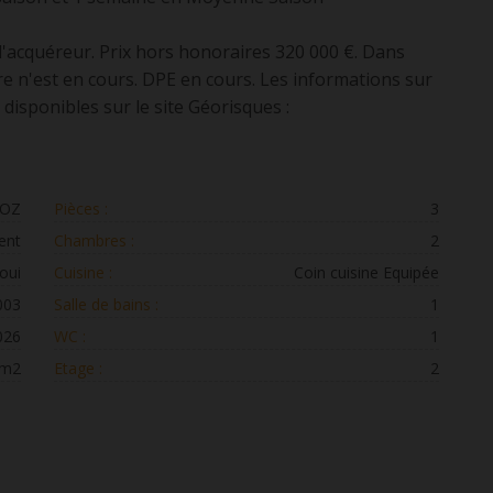
l'acquéreur. Prix hors honoraires 320 000 €. Dans
e n'est en cours. DPE en cours. Les informations sur
disponibles sur le site Géorisques :
MOZ
Pièces :
3
ent
Chambres :
2
oui
Cuisine :
Coin cuisine Equipée
003
Salle de bains :
1
026
WC :
1
 m2
Etage :
2