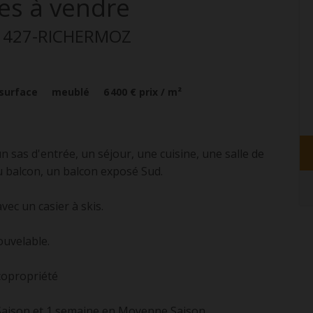
es
à vendre
f: 427-RICHERMOZ
surface
meublé
6 400 €
prix / m²
sas d'entrée, un séjour, une cuisine, une salle de
u balcon, un balcon exposé Sud.
ec un casier à skis.
ouvelable.
 copropriété
 Saison et 1 semaine en Moyenne Saison