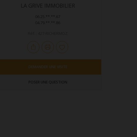
LA GRIVE IMMOBILIER
06.25.**.**.67
04.79.**.**.86
Réf. : 427-RICHERMOZ
DEMANDER UNE VISITE
POSER UNE QUESTION